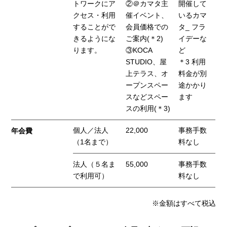
トワークにア
②＠カマタ主
開催して
クセス・利用
催イベント、
いるカマ
することがで
会員価格での
タ_ フラ
きるようにな
ご案内(＊2)
イデーな
ります。
③KOCA
ど
STUDIO、屋
＊3 利用
上テラス、オ
料金が別
ープンスペー
途かかり
スなどスペー
ます
スの利用(＊3)
個人／法人
22,000
事務手数
年会費
（1名まで）
料なし
法人（５名ま
55,000
事務手数
で利用可）
料なし
※金額はすべて税込